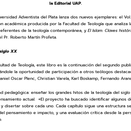
la Editorial UAP.
niversidad Adventista del Plata lanza dos nuevos ejemplares: el Vol
ón académica producida por la Facultad de Teología que analiza l
referentes de la teología contemporánea, y
El Islam. Claves histó
l Pr. Roberto Martín Profeta.
 siglo XX
cultad de Teología, este libro es la continuación del segundo pub
ndándole la oportunidad de participación a otros teólogos destaca
Daniel Oscar Plenc, Christian Varela, Karl Boskamp, Fernando Arand
dad pedagógica: enseñar los grandes hitos de la teología del sig
nsamiento actual. «El proyecto ha buscado identificar algunos d
 y disertar sobre cada uno. Cada capítulo sigue una estructura s
del pensamiento e impacto, y una evaluación crítica desde la pers
p.