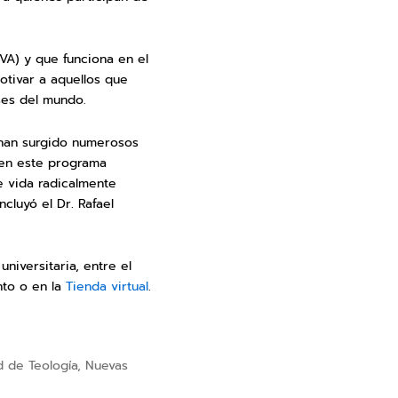
VA) y que funciona en el
otivar a aquellos que
ses del mundo.
 han surgido numerosos
s en este programa
e vida radicalmente
cluyó el Dr. Rafael
 universitaria, entre el
nto o en la
Tienda virtual
.
d de Teología
,
Nuevas