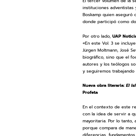
El tercer volumen de la s
instituciones adventistas 
Boskamp quien aseguró qu
donde participó como doc
Por otro lado,
UAP Notici
«En este Vol. 3 se incluy
Jürgen Moltmann, José Sev
biográfico, sino que el f
autores y los teólogos s
y seguiremos trabajando e
Nueva obra literaria:
El Is
Profeta
En el contexto de este re
con la idea de servir a q
mayoritaria. Por lo tanto
porque compara de maner
diferencias, fundamentos 