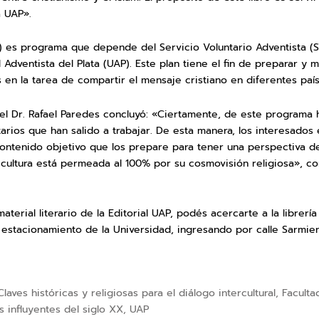
a UAP».
) es programa que depende del Servicio Voluntario Adventista (S
Adventista del Plata (UAP). Este plan tiene el fin de preparar y m
 en la tarea de compartir el mensaje cristiano en diferentes paí
, el Dr. Rafael Paredes concluyó: «Ciertamente, de este programa
arios que han salido a trabajar. De esta manera, los interesado
ntenido objetivo que los prepare para tener una perspectiva d
a cultura está permeada al 100% por su cosmovisión religiosa», con
material literario de la Editorial UAP, podés acercarte a la librería
l estacionamiento de la Universidad, ingresando por calle Sarmie
 Claves históricas y religiosas para el diálogo intercultural
,
Faculta
s influyentes del siglo XX
,
UAP