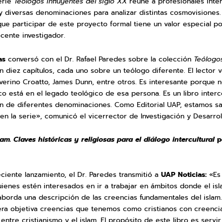
erie
Teólogos influyentes del siglo XX
reúne a profesionales inte
y diversas denominaciones para analizar distintas cosmovisiones. E
e participar de este proyecto formal tiene un valor especial p
ente investigador.
as
conversó con el Dr. Rafael Paredes sobre la colección
Teólogos
en diez capítulos, cada uno sobre un teólogo diferente. El lector
erino Croatto, James Dunn, entre otros. Es interesante porque no
oco está en el legado teológico de esa persona. Es un libro interc
on de diferentes denominaciones. Como Editorial UAP, estamos s
n la serie», comunicó el vicerrector de Investigación y Desarrol
lam.
Claves históricas y religiosas para el diálogo intercultural
po
ciente lanzamiento, el Dr. Paredes transmitió a
UAP Noticias:
«Es
uienes estén interesados en ir a trabajar en ámbitos donde el isla
, aborda una descripción de las creencias fundamentales del isla
a objetiva creencias que tenemos como cristianos con creencia
entre cristianismo y el islam. El propósito de este libro es servi