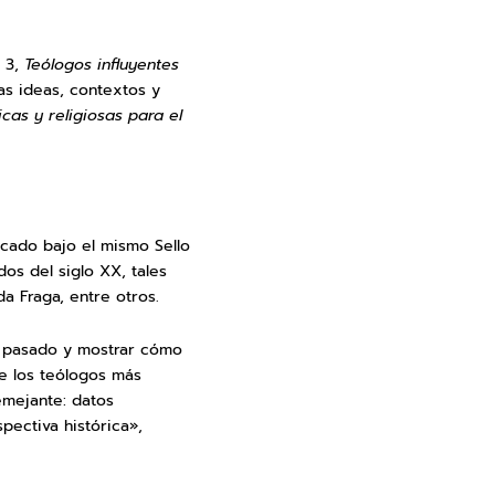
. 3,
Teólogos influyentes
as ideas, contextos y
ricas y religiosas para el
licado bajo el mismo Sello
dos del siglo XX, tales
a Fraga, entre otros.
lo pasado y mostrar cómo
e los teólogos más
emejante: datos
pectiva histórica»,