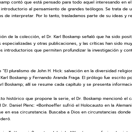
kamp contó que está pensado para todo aquel interesando en el á
 introductorio al pensamiento de grandes teólogos. Se trata de u
 de interpretar. Por lo tanto, trasladamos parte de su ideas y r
ón de la colección, el Dr. Karl Boskamp señaló que ha sido positi
 especializadas y otras publicaciones, y las críticas han sido mu
s introductorios que permiten profundizar la investigación y con
o “El pluralismo de John H. Hick: salvación en la diversidad religio
 Karl Boskamp y Fernando Aranda Fraga. El prólogo fue escrito po
Karl Boskamp; allí se resume cada capítulo y se presenta informaci
o histórico que propone la serie, el Dr. Boskamp mencionó el ca
 Dr. Daniel Plenc: «Bonhoeffer sufrió el Holocausto en la Alemania
e en esa circunstancia. Buscaba a Dios en circunstancias donde 
ideró.