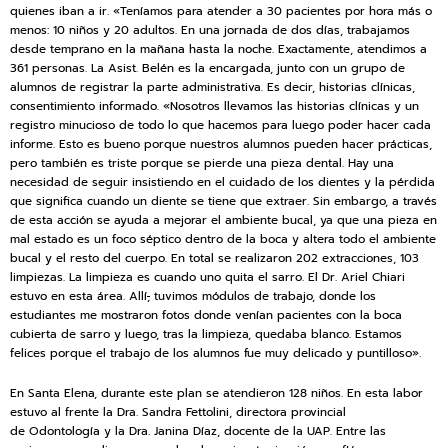
quienes iban a ir. «Teníamos para atender a 30 pacientes por hora más o
menos: 10 niños y 20 adultos. En una jornada de dos días, trabajamos
desde temprano en la mañana hasta la noche. Exactamente, atendimos a
361 personas. La Asist. Belén es la encargada, junto con un grupo de
alumnos de registrar la parte administrativa. Es decir, historias clínicas,
consentimiento informado. «Nosotros llevamos las historias clínicas y un
registro minucioso de todo lo que hacemos para luego poder hacer cada
informe. Esto es bueno porque nuestros alumnos pueden hacer prácticas,
pero también es triste porque se pierde una pieza dental. Hay una
necesidad de seguir insistiendo en el cuidado de los dientes y la pérdida
que significa cuando un diente se tiene que extraer. Sin embargo, a través
de esta acción se ayuda a mejorar el ambiente bucal, ya que una pieza en
mal estado es un foco séptico dentro de la boca y altera todo el ambiente
bucal y el resto del cuerpo. En total se realizaron 202 extracciones, 103
limpiezas. La limpieza es cuando uno quita el sarro. El Dr. Ariel Chiari
estuvo en esta área. Allí
,
tuvimos módulos de trabajo, donde los
estudiantes me mostraron fotos donde venían pacientes con la boca
cubierta de sarro y luego, tras la limpieza, quedaba blanco. Estamos
felices porque el trabajo de los alumnos fue muy delicado y puntilloso».
En Santa Elena, durante este plan se atendieron 128 niños. En esta labor
estuvo al frente la Dra. Sandra Fettolini, directora provincial
de Odontología y la Dra. Janina Díaz, docente de la UAP. Entre las