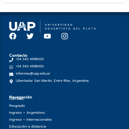
F
T
Y
I
a
w
o
n
c
i
u
s
e
t
t
t
Contacto
+54 343 4918000
b
t
u
a
+54 343 4918000
o
e
b
g
informes@uap.edu.ar
o
r
e
r
Libertador San Martín, Entre Ríos, Argentina.
k
a
m
Navegación
Carreras
Posgrado
Ingreso – Argentinos
Ingreso – Internacionales
Educación a distancia