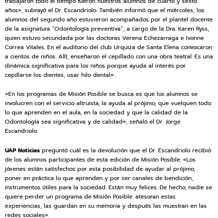
trabajaron todo el tiempo fueron nuestros alumnos de cuarto y sexto
años», subrayó el Dr. Escandriolo. También informó que el miércoles, los
alumnos del segundo año estuvieron acompañados por el plantel docente
de la asignatura “Odontología preventiva”, a cargo de la Dra. Karen Ryss,
quien estuvo secundada por las doctoras Verena Echezarraga e Ivonne
Correa Vitales. En el auditorio del club Urquiza de Santa Elena convocaron
a cientos de niños. Allí, enseñaron el cepillado con una obra teatral. Es una
dinámica significativa para los niños porque ayuda al interés por
cepillarse los dientes, usar hilo dental».
«En los programas de Misión Posible se busca es que los alumnos se
involucren con el servicio altruista, la ayuda al prójimo, que vuelquen todo
lo que aprenden en el aula, en la sociedad y que la calidad de la
Odontología sea significativa y de calidad», señaló el Dr. Jorge
Escandriolo.
UAP Noticias
preguntó cuál es la devolución que el Dr. Escandriolo recibió
de los alumnos participantes de esta edición de Misión Posible: «Los
jóvenes están satisfechos por esta posibilidad de ayudar al prójimo,
poner en práctica lo que aprenden y por ser canales de bendición,
instrumentos útiles para la sociedad. Están muy felices. De hecho, nadie se
quiere perder un programa de Misión Posible: atesoran estas
experiencias, las guardan en su memoria y después las muestran en las
redes sociales».