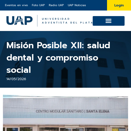
Ir
Login
Eventos en vivo
Foto UAP
Radio UAP
UAP Noticias
al
contenido
Cursos y Diplomaturas
Sobre la UAP
Misión Posible XII: salud
dental y compromiso
social
14/05/2026