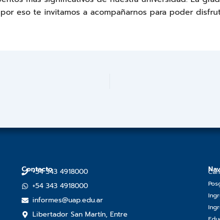
 por eso te invitamos a acompañarnos para poder disfrut
Contacto
Nav
+54 343 4918000
Car
Pos
+54 343 4918000
Ing
informes@uap.edu.ar
Ingr
Libertador San Martín, Entre
Edu