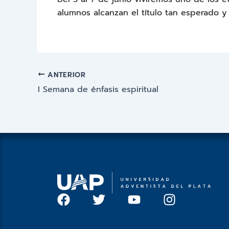
alumnos alcanzan el título tan esperado y
ANTERIOR
I Semana de énfasis espiritual
F
T
Y
I
a
w
o
n
c
i
u
s