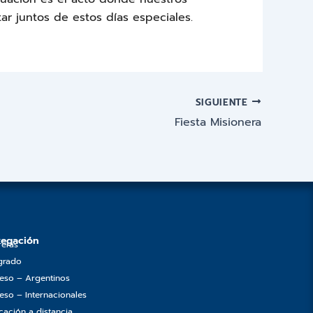
ar juntos de estos días especiales.
SIGUIENTE
Fiesta Misionera
egación
reras
grado
reso – Argentinos
eso – Internacionales
cación a distancia