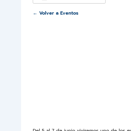
Descargar ICS
Google Calendar
iCalendar
Office 365
Outlook Liv
← Volver a Eventos
Del 5 al 7 de junio viviremos uno de los 