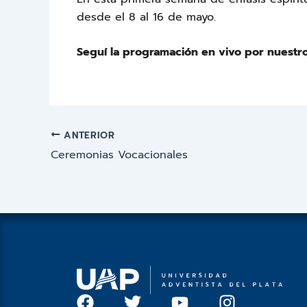
desde el 8 al 16 de mayo.
Seguí la programación en vivo por nuestr
ANTERIOR
Ceremonias Vocacionales
F
T
Y
I