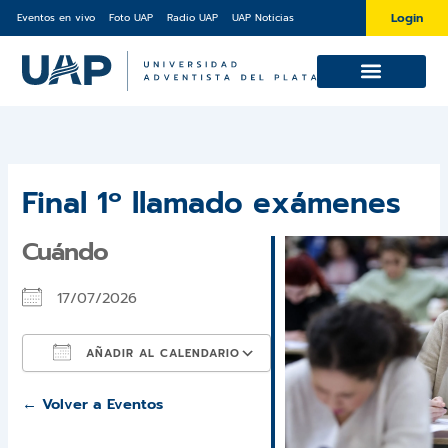
Ir
Login
Eventos en vivo
Foto UAP
Radio UAP
UAP Noticias
al
contenido
Cursos y Diplomaturas
Sobre la UAP
Final 1º llamado exámenes
Cuándo
17/07/2026
AÑADIR AL CALENDARIO
Descargar ICS
Google Calendar
iCalendar
Office 365
Outlook Live
← Volver a Eventos