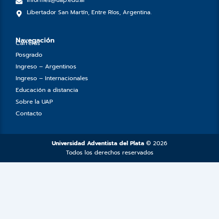
o
r
e
r
Libertador San Martín, Entre Ríos, Argentina.
k
a
m
Navegación
Carreras
Posgrado
Ingreso – Argentinos
Ingreso – Internacionales
Educación a distancia
Sobre la UAP
Contacto
Universidad Adventista del Plata
© 2026
Todos los derechos reservados