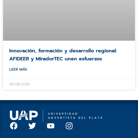
Innovación, formación y desarrollo regional:
AFIDEER y MiradorTEC unen esfuerzos
LEER MÁS
06/08/2026
F
T
Y
I
a
w
o
n