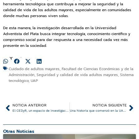
herramienta tecnológica que contribuya a mejorar la seguridad y la
calidad de vida de los adultos mayores, especialmente en comunidades
donde muchas personas viven solas.
De esta manera, la investigación desarrollada en la Universidad
Adventista del Plata busca integrar tecnología, conocimiento científico y
compromiso social para dar respuesta a una necesidad cada vez más
presente en la sociedad.
Compartir:
Cuidado de adultos mayores
,
Facultad de Ciencias Económicas y de la
Administración
,
Seguridad y calidad de vida adultos mayores
,
Sistema
tecnológico
,
UAP
Ant
Si
NOTICIA ANTERIOR
NOTICIA SIGUIENTE
El CEDyR, un espacio de investigación y diálogo académico
Una historia que comenzó en la UAP y que se traduce al lenguaje de la neurociencia
Otras Noticias