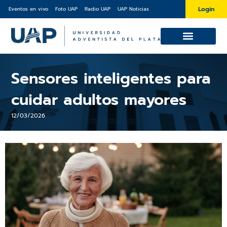
Ir
Login
Eventos en vivo
Foto UAP
Radio UAP
UAP Noticias
al
contenido
Cursos y Diplomaturas
Sobre la UAP
Sensores inteligentes para
cuidar adultos mayores
12/03/2026