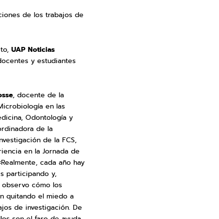
ciones de los trabajos de
xto,
UAP Noticias
docentes y estudiantes
osse
, docente de la
Microbiología en las
dicina, Odontología y
ordinadora de la
nvestigación de la FCS,
iencia en la Jornada de
 «Realmente, cada año hay
s participando y,
 observo cómo los
án quitando el miedo a
ajos de investigación. De
llos son el faro de ayuda