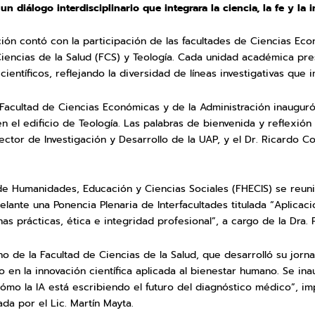
n diálogo interdisciplinario que integrara la ciencia, la fe y la 
ión contó con la participación de las facultades de Ciencias Eco
Ciencias de la Salud (FCS) y Teología. Cada unidad académica pr
ientíficos, reflejando la diversidad de líneas investigativas que i
 Facultad de Ciencias Económicas y de la Administración inauguró
 el edificio de Teología. Las palabras de bienvenida y reflexión
rector de Investigación y Desarrollo de la UAP, y el Dr. Ricardo 
 de Humanidades, Educación y Ciencias Sociales (FHECIS) se reuni
delante una Ponencia Plenaria de Interfacultades titulada “Aplicac
as prácticas, ética e integridad profesional”, a cargo de la Dra. P
rno de la Facultad de Ciencias de la Salud, que desarrolló su jorn
en la innovación científica aplicada al bienestar humano. Se in
ómo la IA está escribiendo el futuro del diagnóstico médico”, imp
da por el Lic. Martín Mayta.