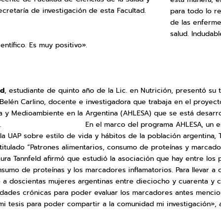
cretaría de investigación de esta Facultad.
para todo lo r
de las enferme
salud. Indudab
entífico. Es muy positivo».
ld
, estudiante de quinto año de la Lic. en Nutrición, presentó su
. Belén Carlino, docente e investigadora que trabaja en el proyec
ida y Medioambiente en la Argentina (AHLESA) que se está desarro
 Plata. En el marco del programa AHLESA, un estud
la UAP sobre estilo de vida y hábitos de la población argentina, 
titulado “Patrones alimentarios, consumo de proteínas y marcador
ura Tannfeld afirmó que estudió la asociación que hay entre los 
nsumo de proteínas y los marcadores inflamatorios. Para llevar a 
ó a doscientas mujeres argentinas entre dieciocho y cuarenta y 
ades crónicas para poder evaluar los marcadores antes mencio
i tesis para poder compartir a la comunidad mi investigación», a