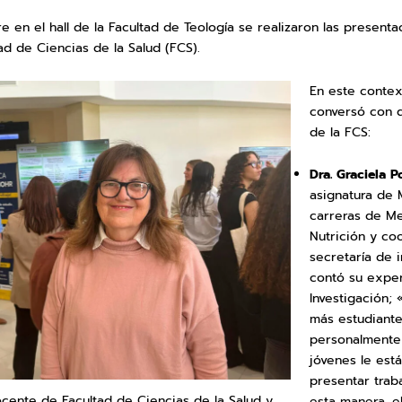
e en el hall de la Facultad de Teología se realizaron las presenta
ad de Ciencias de la Salud (FCS).
En este conte
conversó con 
de la FCS:
Dra. Graciela P
asignatura de 
carreras de Me
Nutrición y co
secretaría de i
contó su exper
Investigación;
más estudiante
personalmente
jóvenes le est
presentar trab
ocente de Facultad de Ciencias de la Salud y
esta manera, e