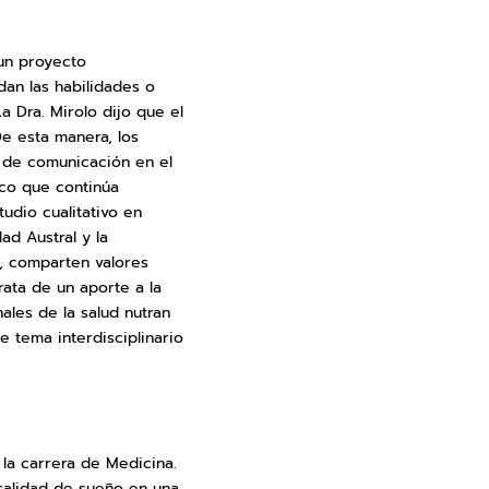
un proyecto
dan las habilidades o
 Dra. Mirolo dijo que el
De esta manera, los
n de comunicación en el
mico que continúa
udio cualitativo en
ad Austral y la
o, comparten valores
rata de un aporte a la
les de la salud nutran
e tema interdisciplinario
la carrera de Medicina.
 calidad de sueño en una