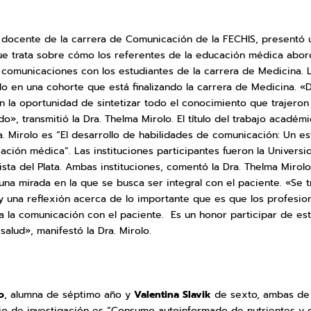
docente de la carrera de Comunicación de la FECHIS, presentó 
que trata sobre cómo los referentes de la educación médica abor
comunicaciones con los estudiantes de la carrera de Medicina. La
do en una cohorte que está finalizando la carrera de Medicina. «
n la oportunidad de sintetizar todo el conocimiento que trajero
do», transmitió la Dra. Thelma Mirolo. El título del trabajo acadé
a. Mirolo es “El desarrollo de habilidades de comunicación: Un est
ción médica”. Las instituciones participantes fueron la Universid
sta del Plata. Ambas instituciones, comentó la Dra. Thelma Mirol
 una mirada en la que se busca ser integral con el paciente. «Se t
 una reflexión acerca de lo importante que es que los profesiona
a la comunicación con el paciente. Es un honor participar de est
alud», manifestó la Dra. Mirolo.
o
, alumna de séptimo año y
Valentina Slavik
de sexto, ambas de 
bajo de investigación es “Consumo autoinformado de nutrientes y