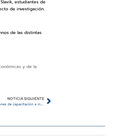
Slavik, estudiantes de
cto de investigación.
nos de las distintas
conómicas y de la
Siguiente
NOTICIA SIGUIENTE
El SAP y la UAP mancomunados en acciones de capacitación e investigación