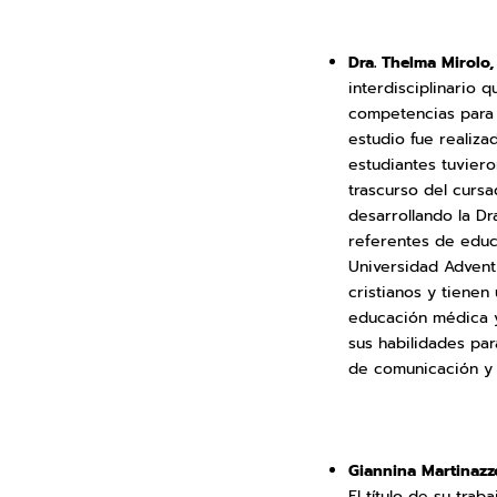
Dra. Thelma Mirolo,
interdisciplinario 
competencias para 
estudio fue realiza
estudiantes tuviero
trascurso del cursa
desarrollando la Dr
referentes de educa
Universidad Adventi
cristianos y tienen
educación médica y
sus habilidades par
de comunicación y s
Giannina Martinazz
El título de su tra