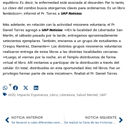
equilibrio. Es decir, la enfermedad está asociada al desorden. Por lo tanto,
La clave del cambio
busca otorgarnos claves para ordenarnos. Es un libro
fantástico>>, informó el Pr. Torres a
UAP Noticias
.
Más adelante, en relación con la actividad misionera voluntaria, el Pr.
Daniel Torres agregó a
UAP Noticias
: <<En la localidad de Libertador San
Martín, el sábado pasado por la tarde, entregamos aproximadamente
setecientos ejemplares. También, enviamos a un grupo de estudiantes a
Crespo, Ramírez, Diamante>>. Los distintos grupos misioneros voluntarios
realizaron entrega de estos libros a las distintas localidades cercanas.
<<Luego, el viernes por la noche, en el Templo distribuimos de forma
virtual el libro. Allí invitamos a participar de la distribución a través del
celular. En total, distribuidos en esta oportunidad diez mil libros. Fue un
privilegio formar parte de esta iniciativa>>, finalizó el Pr. Daniel Torres.
Compartir:
IASD
,
Impacto Esperanza
,
Libro
,
Literatura
,
Salud Mental
,
UAP
Ant
Si
NOTICIA ANTERIOR
NOTICIA SIGUIENTE
Se llevaron a cabo diferentes ceremonias vocacionales en la UAP
Se realizó la Cena de las Victorias 2025