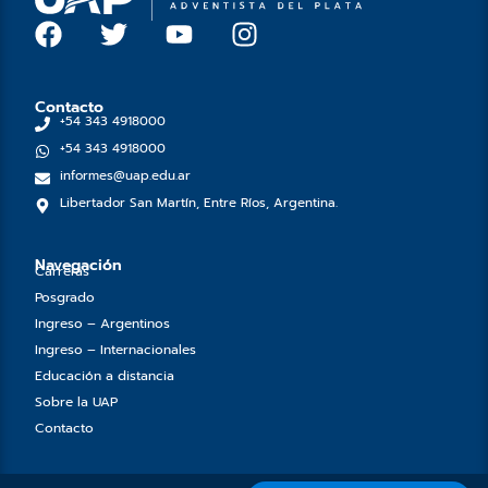
F
T
Y
I
a
w
o
n
c
i
u
s
e
t
t
t
Contacto
+54 343 4918000
b
t
u
a
+54 343 4918000
o
e
b
g
informes@uap.edu.ar
o
r
e
r
Libertador San Martín, Entre Ríos, Argentina.
k
a
m
Navegación
Carreras
Posgrado
Ingreso – Argentinos
Ingreso – Internacionales
Educación a distancia
Sobre la UAP
Contacto