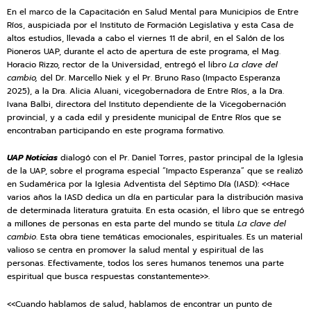
En el marco de la Capacitación en Salud Mental para Municipios de Entre
Ríos, auspiciada por el Instituto de Formación Legislativa y esta Casa de
altos estudios, llevada a cabo el viernes 11 de abril, en el Salón de los
Pioneros UAP, durante el acto de apertura de este programa, el Mag.
Horacio Rizzo, rector de la Universidad, entregó el libro
La clave del
cambio,
del Dr. Marcello Niek y el Pr. Bruno Raso (Impacto Esperanza
2025), a la Dra. Alicia Aluani, vicegobernadora de Entre Ríos, a la Dra.
Ivana Balbi, directora del Instituto dependiente de la Vicegobernación
provincial, y a cada edil y presidente municipal de Entre Ríos que se
encontraban participando en este programa formativo.
UAP Noticias
dialogó con el Pr. Daniel Torres, pastor principal de la Iglesia
de la UAP, sobre el programa especial “Impacto Esperanza” que se realizó
en Sudamérica por la Iglesia Adventista del Séptimo Día (IASD): <<Hace
varios años la IASD dedica un día en particular para la distribución masiva
de determinada literatura gratuita. En esta ocasión, el libro que se entregó
a millones de personas en esta parte del mundo se titula
La clave del
cambio
. Esta obra tiene temáticas emocionales, espirituales. Es un material
valioso se centra en promover la salud mental y espiritual de las
personas. Efectivamente, todos los seres humanos tenemos una parte
espiritual que busca respuestas constantemente>>.
<<Cuando hablamos de salud, hablamos de encontrar un punto de