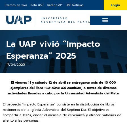
Ir
Login
Eventos en vivo
Foto UAP
Radio UAP
UAP Noticias
al
contenido
Cursos y Diplomaturas
Sobre la UAP
La UAP vivió “Impacto
Esperanza” 2025
17/04/2025
El viernes 11 y sábado 12 de abril se entregaron más de 10 000
ejemplares del libro «
La clave del cambio»,
a través de diversas
actividades llevadas a cabo por la Universidad Adventista del Plata.
El proyecto “Impacto Esperanza” consiste en la distribución de libros
misioneros de la Iglesia Adventista del Séptimo Día. El objetivo es
compartir a Jesús, enviar el mensaje de esperanza y ofrecer palabras de
aliento a las personas.