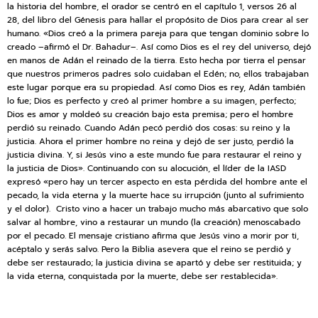
la historia del hombre, el orador se centró en el capítulo 1, versos 26 al
28, del libro del Génesis para hallar el propósito de Dios para crear al ser
humano. «Dios creó a la primera pareja para que tengan dominio sobre lo
creado –afirmó el Dr. Bahadur–. Así como Dios es el rey del universo, dejó
en manos de Adán el reinado de la tierra. Esto hecha por tierra el pensar
que nuestros primeros padres solo cuidaban el Edén; no, ellos trabajaban
este lugar porque era su propiedad. Así como Dios es rey, Adán también
lo fue; Dios es perfecto y creó al primer hombre a su imagen, perfecto;
Dios es amor y moldeó su creación bajo esta premisa; pero el hombre
perdió su reinado. Cuando Adán pecó perdió dos cosas: su reino y la
justicia. Ahora el primer hombre no reina y dejó de ser justo, perdió la
justicia divina. Y, si Jesús vino a este mundo fue para restaurar el reino y
la justicia de Dios». Continuando con su alocución, el líder de la IASD
expresó «pero hay un tercer aspecto en esta pérdida del hombre ante el
pecado, la vida eterna y la muerte hace su irrupción (junto al sufrimiento
y el dolor). Cristo vino a hacer un trabajo mucho más abarcativo que solo
salvar al hombre, vino a restaurar un mundo (la creación) menoscabado
por el pecado. El mensaje cristiano afirma que Jesús vino a morir por ti,
acéptalo y serás salvo. Pero la Biblia asevera que el reino se perdió y
debe ser restaurado; la justicia divina se apartó y debe ser restituida; y
la vida eterna, conquistada por la muerte, debe ser restablecida».