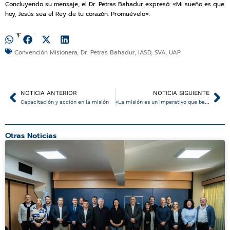
Concluyendo su mensaje, el Dr. Petras Bahadur expresó: «Mi sueño es que
hoy, Jesús sea el Rey de tu corazón. Promuévelo».
Compartir:
Convención Misionera
,
Dr. Petras Bahadur
,
IASD
,
SVA
,
UAP
Ant
Si
NOTICIA ANTERIOR
NOTICIA SIGUIENTE
Capacitación y acción en la misión
«La misión es un imperativo que bendice a quien es llamado y a quien es foco del servicio»
Otras Noticias