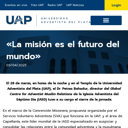
Ir
Login
Eventos en vivo
Foto UAP
Radio UAP
UAP Noticias
al
contenido
Cursos y Diplomaturas
Sobre la UAP
«La misión es el futuro del
mundo»
03/04/2025
El 28 de marzo, en horas de la noche y en el Templo de la Universidad
Adventista del Plata (UAP), el Dr. Petras Bahadur, director del
Global
Centre for Adventist Muslim Relations
de la Iglesia Adventista del
Séptimo Día (IASD) tuvo a su cargo el cierre de la jornada.
En el marco de la Convención Misionera, propuesta organizada por el
Servicio Voluntario Adventista (SVA) que funciona en la UAP, y el área de
Capellanía, este líder mundial de la IASD especializado en auspiciar y
consolidar las relaciones entre la comunidad adventista y la musulmana,