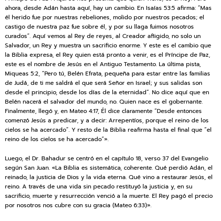
ahora, desde Adán hasta aquí, hay un cambio. En Isaías 53:5 afirma: “Mas
él herido fue por nuestras rebeliones, molido por nuestros pecados; el
castigo de nuestra paz fue sobre él, y por su llaga fuimos nosotros
curados”. Aquí vemos al Rey de reyes, al Creador afligido, no solo un
Salvador, un Rey y muestra un sacrificio enorme. Y este es el cambio que
la Biblia expresa, el Rey quien está pronto a venir, es el Príncipe de Paz,
este es el nombre de Jesús en el Antiguo Testamento. La última pista,
Miqueas 5:2, “Pero tú, Belén Efrata, pequeña para estar entre las familias
de Judá, de ti me saldrá el que será Señor en Israel; y sus salidas son
desde el principio, desde los días de la eternidad”. No dice aquí que en
Belén nacerá el salvador del mundo, no. Quien nace es el gobernante.
Finalmente, llegó y, en Mateo 4:17, Él dice claramente “Desde entonces
comenzó Jesús a predicar, y a decir: Arrepentíos, porque el reino de los
cielos se ha acercado”. Y resto de la Biblia reafirma hasta el final que “el
reino de los cielos se ha acercado”».
Luego, el Dr. Bahadur se centró en el capítulo 18, verso 37 del Evangelio
según San Juan. «La Biblia es sistemática, coherente. Qué perdió Adán, el
reinado, la justicia de Dios y la vida eterna. Qué vino a restaurar Jesús, el
reino. A través de una vida sin pecado restituyó la justicia y, en su
sacrificio, muerte y resurrección venció a la muerte. El Rey pagó el precio
por nosotros nos cubre con su gracia (Mateo 6:33)».