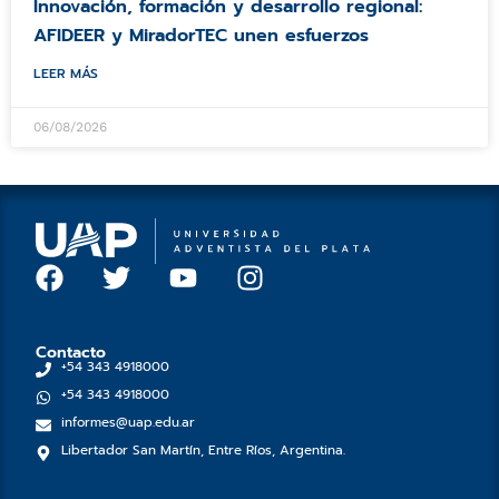
Innovación, formación y desarrollo regional:
AFIDEER y MiradorTEC unen esfuerzos
LEER MÁS
06/08/2026
F
T
Y
I
a
w
o
n
c
i
u
s
e
t
t
t
Contacto
+54 343 4918000
b
t
u
a
+54 343 4918000
o
e
b
g
informes@uap.edu.ar
o
r
e
r
Libertador San Martín, Entre Ríos, Argentina.
k
a
m