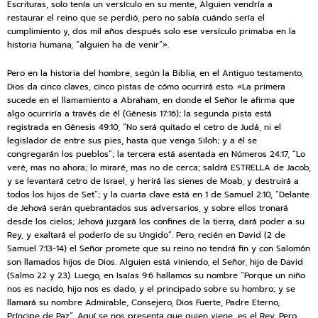
Escrituras, solo tenía un versículo en su mente, Alguien vendría a
restaurar el reino que se perdió, pero no sabía cuándo sería el
cumplimiento y, dos mil años después solo ese versículo primaba en la
historia humana, “alguien ha de venir”».
Pero en la historia del hombre, según la Biblia, en el Antiguo testamento,
Dios da cinco claves, cinco pistas de cómo ocurrirá esto. «La primera
sucede en el llamamiento a Abraham, en donde el Señor le afirma que
algo ocurriría a través de él (Génesis 17:16); la segunda pista está
registrada en Génesis 49:10, “No será quitado el cetro de Judá, ni el
legislador de entre sus pies, hasta que venga Siloh; y a él se
congregarán los pueblos”; la tercera está asentada en Números 24:17, “Lo
veré, mas no ahora; lo miraré, mas no de cerca; saldrá ESTRELLA de Jacob,
y se levantará cetro de Israel, y herirá las sienes de Moab, y destruirá a
todos los hijos de Set”; y la cuarta clave está en 1 de Samuel 2:10, “Delante
de Jehová serán quebrantados sus adversarios, y sobre ellos tronará
desde los cielos; Jehová juzgará los confines de la tierra, dará poder a su
Rey, y exaltará el poderío de su Ungido”. Pero, recién en David (2 de
Samuel 7:13-14) el Señor promete que su reino no tendrá fin y con Salomón
son llamados hijos de Dios. Alguien está viniendo, el Señor, hijo de David
(Salmo 22 y 23). Luego, en Isaías 9:6 hallamos su nombre “Porque un niño
nos es nacido, hijo nos es dado, y el principado sobre su hombro; y se
llamará su nombre Admirable, Consejero, Dios Fuerte, Padre Eterno,
Príncipe de Paz”. Aquí se nos presenta que quien viene, es el Rey. Pero