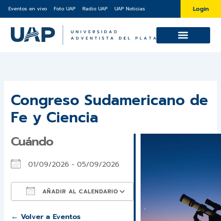
Ir
Login
Eventos en vivo
Foto UAP
Radio UAP
UAP Noticias
al
contenido
Cursos y Diplomaturas
Sobre la UAP
Congreso Sudamericano de
Fe y Ciencia
Cuándo
01/09/2026 - 05/09/2026
AÑADIR AL CALENDARIO
Descargar ICS
Google Calendar
iCalendar
Office 365
Outlook Live
← Volver a Eventos