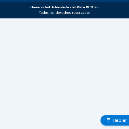
Universidad Adventista del Plata
© 2026
Todos los derechos reservados
💬 Hablar