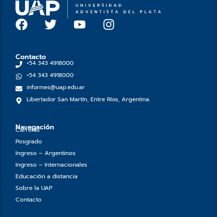
F
T
Y
I
a
w
o
n
c
i
u
s
e
t
t
t
Contacto
+54 343 4918000
b
t
u
a
+54 343 4918000
o
e
b
g
informes@uap.edu.ar
o
r
e
r
Libertador San Martín, Entre Ríos, Argentina.
k
a
m
Navegación
Carreras
Posgrado
Ingreso – Argentinos
Ingreso – Internacionales
Educación a distancia
Sobre la UAP
Contacto