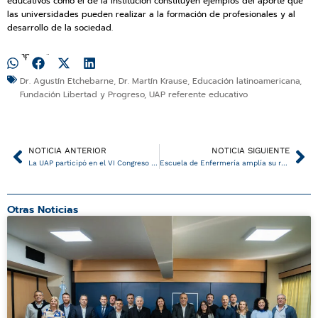
educativos como el de la institución constituyen ejemplos del aporte que
las universidades pueden realizar a la formación de profesionales y al
desarrollo de la sociedad.
Compartir:
Dr. Agustín Etchebarne
,
Dr. Martín Krause
,
Educación latinoamericana
,
Fundación Libertad y Progreso
,
UAP referente educativo
Ant
Si
NOTICIA ANTERIOR
NOTICIA SIGUIENTE
La UAP participó en el VI Congreso GLENIF- FACPCE 2026 en Buenos Aires
Escuela de Enfermería amplía su red de formación con un convenio en Chaco
Otras Noticias