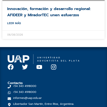
Innovación, formación y desarrollo regional:
AFIDEER y MiradorTEC unen esfuerzos
LEER MÁS
06/08/2026
F
T
Y
I
a
w
o
n
c
i
u
s
e
t
t
t
Contacto
+54 343 4918000
b
t
u
a
+54 343 4918000
o
e
b
g
informes@uap.edu.ar
o
r
e
r
Libertador San Martín, Entre Ríos, Argentina.