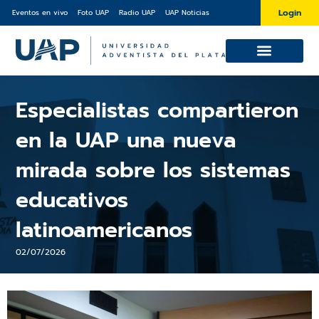
Ir
Login
Eventos en vivo
Foto UAP
Radio UAP
UAP Noticias
al
contenido
Cursos y Diplomaturas
Sobre la UAP
Especialistas compartieron
en la UAP una nueva
mirada sobre los sistemas
educativos
latinoamericanos
02/07/2026