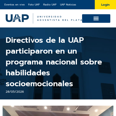
Ir
Login
Eventos en vivo
Foto UAP
Radio UAP
UAP Noticias
al
contenido
Cursos y Diplomaturas
Sobre la UAP
Directivos de la UAP
participaron en un
programa nacional sobre
habilidades
socioemocionales
28/05/2026