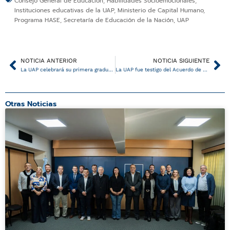
Consejo General de Educación
,
Habilidades Socioemocionales
,
Instituciones educativas de la UAP
,
Ministerio de Capital Humano
,
Programa HASE
,
Secretaría de Educación de la Nación
,
UAP
Ant
Si
NOTICIA ANTERIOR
NOTICIA SIGUIENTE
La UAP celebrará su primera graduación de 2026
La UAP fue testigo del Acuerdo de Hermanamiento entre la Municipalidad de Libertador San Martín y La Comuna de Las Tunas
Otras Noticias